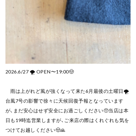
2026.6/27 🌪️ OPEN〜19:00🤠
雨は上がれど風が強くなって来た6月最後の土曜日🌪️
台風7号の影響で徐々に天候回復予報となっています
が、まだ安心はせず安全にお過ごしください🥺当店は本
日も19時迄営業しますが、ご来店の際はくれぐれも気を
つけてお越しください🤠🙏