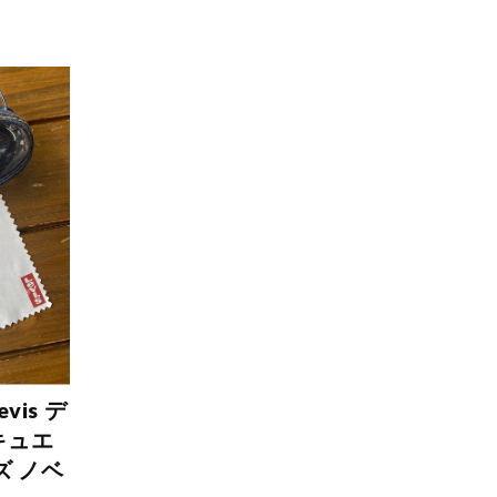
vis デ
キュエ
ズ ノベ