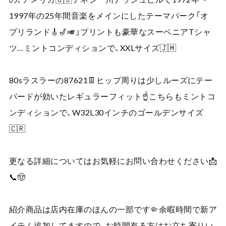
1997年の25年間音楽をメインにしたテーマパーク「オ
プリランド🎸🎷🎺」プリントも豪華なスーベニアTシャ
ツ…ミントコンディションで、XXLサイズ🇯🇲
80sラスラーの87621👖ヒップ周りは少しルーズにテー
パードが効いたレギュラーフィット☝️こちらもミントコ
ンディションで、W32L30インチのゴールデンサイズ
🇨🇷
更なる詳細についてはお気軽にお問い合わせください📩
📞🤠
紹介商品は店内在庫のほんの一部です🤏余暇時間で新ア
イテム追加してますので、お時間有る方はお立ち寄りい