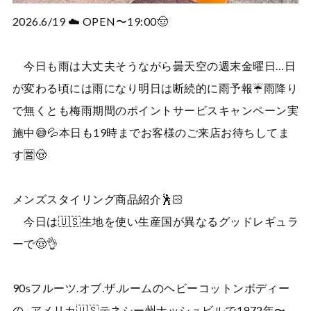
2026.6/19 ☁️ OPEN〜19:00🤠
今日も雨は大丈夫そうながら曇天空の週末金曜日…日
が変わる頃には雨になり明日は断続的に雨予報☔雨降り
で無くとも梅雨期間のポイントサービスキャンペーン実
施中😅💦本日も19時までお客様のご来店お待ちしてま
す🈺🤠
メンズスタイリング商品紹介🕺🏻
今日は🇺🇸生地を使い生産国が異なるグッドレギュラ
ーで🤠👌
90sフルーツ.オブ.ザ.ルームのヘビーコットンボディー
の、アメリカ🇺🇸テネシー州ナッシュビルで1972年〜