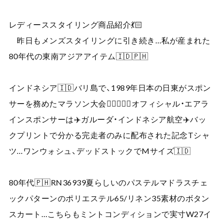
レディーススタイリング商品紹介💃🏻
昨日もメンズスタイリングに引き続き…私が産まれた
80年代の東南アジアアイテム🇮🇩🇵🇭
インドネシア🇮🇩バリ島で、1989年日本の日東がスポン
サーを務めたマラソン大会🏃‍♀️🏃🏼‍♂️オフィシャル・エアラ
インスポンサーは✈️ガルーダ・インドネシア航空✈️バッ
クプリントで分かる完走者のみに配布された記念Tシャ
ツ…ワンウォシュ、デッドストックでMサイズ🇮🇩
80年代🇵🇭RN36939夏らしいのパステルマドラスチェ
ックパターンのポリエステル65/リネン35素材のボタン
スカート…こちらもミントコンディションで実寸W27イ