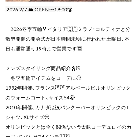
2026.2/7 🌥️ OPEN〜19:00🤠
2026冬季五輪🏅イタリア🇮🇹ミラノ・コルティナと分
散型開催の開会式が日本時間未明に行われた土曜日、本
日も通常通り19時まで営業です🈺
メンズスタイリング商品紹介🕺🏻
冬季五輪アイテムをコーデに🤠
1992年開催、フランス🇫🇷アルベールビルオリンピック
のウォームコート、サイズ54🤠
2010年開催、カナダ🇨🇦バンクーバーオリンピックのT
シャツ、XLサイズ🤠
オリンピックとは全く関係ない🤚太畝コーデュロイのカ
ーゴパンツ、W34インチ🇺🇸