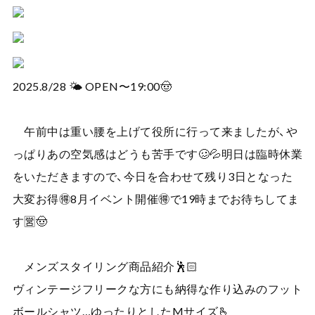
2025.8/28 🌤️ OPEN〜19:00🤠
午前中は重い腰を上げて役所に行って来ましたが、や
っぱりあの空気感はどうも苦手です🥴💦明日は臨時休業
をいただきますので、今日を合わせて残り3日となった
大変お得🉐8月イベント開催🉐で19時までお待ちしてま
す🈺🤠
メンズスタイリング商品紹介🕺🏻
ヴィンテージフリークな方にも納得な作り込みのフット
ボールシャツ…ゆったりとしたMサイズ🫰