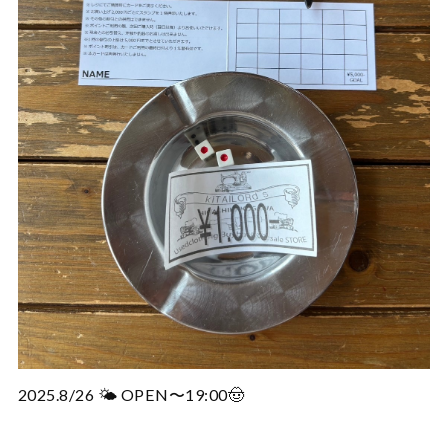
2025.8/26 🌤️ OPEN〜19:00🤠