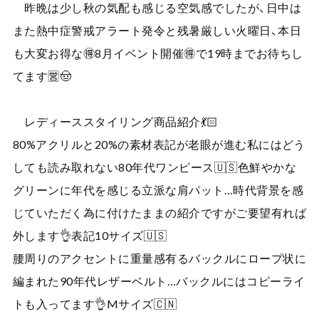
昨晩は少し秋の気配も感じる空気感でしたが、日中は
また熱中症警戒アラート発令と残暑厳しい火曜日、本日
も大変お得な🉐8月イベント開催🉐で19時までお待ちし
てます🈺🤠
レディーススタイリング商品紹介💃🏻
80%アクリルと20%の素材表記が老眼が進む私にはどう
しても読み取れない80年代ワンピース🇺🇸色鮮やかな
グリーンに年代を感じる立派な肩パット…時代背景を感
じていただく為に付けたままの紹介ですがご要望有れば
外します👌表記10サイズ🇺🇸
腰周りのアクセントに重量感有るバックルにロープ状に
編まれた90年代レザーベルト…バックルにはコピーライ
トも入ってます👌Mサイズ🇨🇳