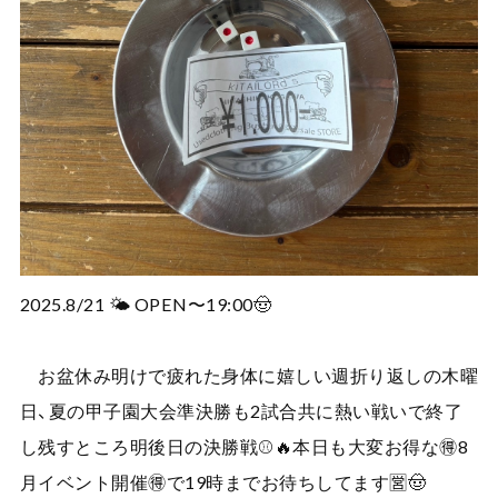
2025.8/21 🌤️ OPEN〜19:00🤠
お盆休み明けで疲れた身体に嬉しい週折り返しの木曜
日、夏の甲子園大会準決勝も2試合共に熱い戦いで終了
し残すところ明後日の決勝戦⚾️🔥本日も大変お得な🉐8
月イベント開催🉐で19時までお待ちしてます🈺🤠