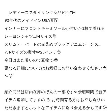
レディーススタイリング商品紹介💃🏻
90年代のメイドインUSA🇺🇸
インナーにフロントキャミソールが付いた1枚で着れる
レーヨンシャツ…Mサイズ👌
スリムテーパードの先染めブラックデニムジーンズ…
7JRサイズの実寸W25インチ👌
今日はまた暑いので夏物で🫡
更なる詳細についてはお気軽にお問い合わせください📩
📞🤠
紹介商品は店内在庫のほんの一部です🤏余暇時間で新ア
イテム追加してますので、お時間有る方はお立ち寄りい
ただきますとホットなアイテムに巡り会えるかもです🤠