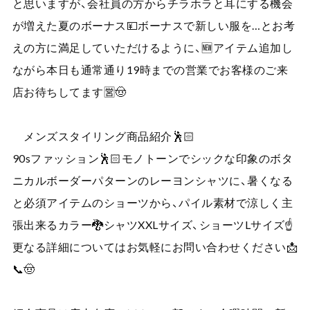
と思いますが、会社員の方からチラホラと耳にする機会
が増えた夏のボーナス💴ボーナスで新しい服を…とお考
えの方に満足していただけるように、🆕アイテム追加し
ながら本日も通常通り19時までの営業でお客様のご来
店お待ちしてます🈺🤠
メンズスタイリング商品紹介🕺🏻
90sファッション🕺🏻モノトーンでシックな印象のボタ
ニカルボーダーパターンのレーヨンシャツに、暑くなる
と必須アイテムのショーツから、パイル素材で涼しく主
張出来るカラー🐉シャツXXLサイズ、ショーツLサイズ☝️
更なる詳細についてはお気軽にお問い合わせください📩
📞🤠