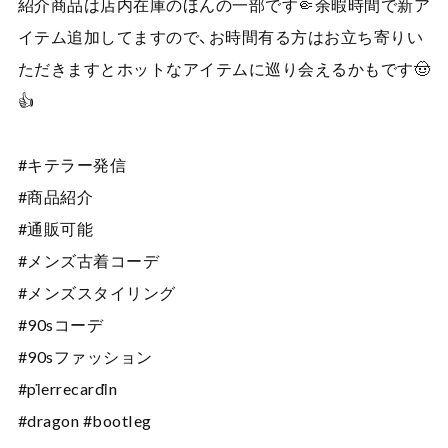
紹介商品は店内在庫のほんの一部です🤏余暇時間で新ア
イテム追加してますので、お時間有る方はお立ち寄りい
ただきますとホットなアイテムに巡り会えるかもです🤠
👍
#キテラー発信
#商品紹介
#通販可能
#メンズ古着コーデ
#メンズスタイリング
#90sコーデ
#90sファッション
#pi̇errecardi̇n
#dragon #bootleg