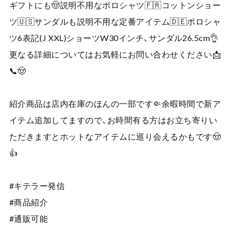
ギフトにも🤠説明不用なポロシャツ🇫🇷コットンショー
ツ🇺🇸サンダルも説明不用な定番アイテム🇩🇪ポロシャ
ツ6表記(J XXL)ショーツW30インチ、サンダル26.5cm👌
更なる詳細についてはお気軽にお問い合わせください📩
📞🤠
紹介商品は店内在庫のほんの一部です🤏余暇時間で新ア
イテム追加してますので、お時間有る方はお立ち寄りい
ただきますとホットなアイテムに巡り会えるかもです🤠
👍
#キテラー発信
#商品紹介
#通販可能