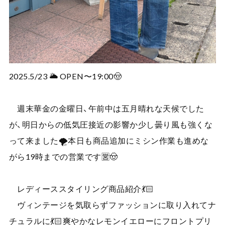
2025.5/23 🌥️ OPEN〜19:00🤠
週末華金の金曜日、午前中は五月晴れな天候でした
が、明日からの低気圧接近の影響か少し曇り風も強くな
って来ました🌪️本日も商品追加にミシン作業も進めな
がら19時までの営業です🈺🤠
レディーススタイリング商品紹介💃🏻
ヴィンテージを気取らずファッションに取り入れてナ
チュラルに💃🏻爽やかなレモンイエローにフロントプリ