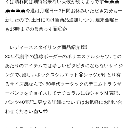
くは晴れ間は期待出来ない天候が続くようです☁️🌧️🌧️
🌧️☁️🌥️🌧️今週は月曜日〜3日間お休みいただき気分も一
新したので、土日に向け新商品追加しつつ、週末金曜日
も19時までの営業っす🈺🤠👍
レディーススタイリング商品紹介💃🏻
80年代前半の流線ボーダーのポリエステルシャツ、この
あたりのアイテムでは珍しいピタピタにならないサイジ
ングで、嬉しいボックスシルエット🤠シャツがゆとり有
るサイズ感なんで、90年代ツータックのデニムトラウザ
ーパンツをチョイスしてナチュラルに🤠シャツＭ表記、
パンツ40表記…更なる詳細についてはお気軽にお問い合
わせください📩📞🤠