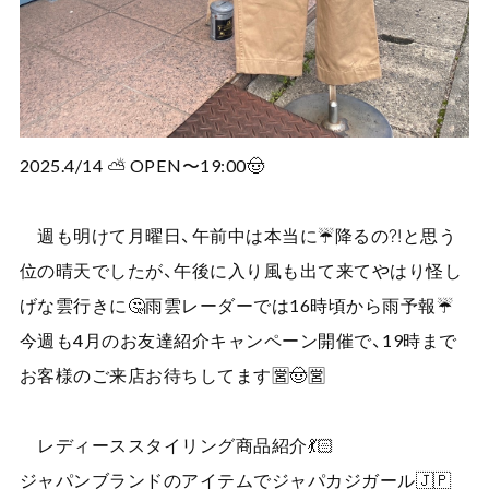
2025.4/14 ⛅️ OPEN〜19:00🤠
週も明けて月曜日、午前中は本当に☔️降るの⁈と思う
位の晴天でしたが、午後に入り風も出て来てやはり怪し
げな雲行きに🤔雨雲レーダーでは16時頃から雨予報☔️
今週も4月のお友達紹介キャンペーン開催で、19時まで
お客様のご来店お待ちしてます🈺🤠🈺
レディーススタイリング商品紹介💃🏻
ジャパンブランドのアイテムでジャパカジガール🇯🇵