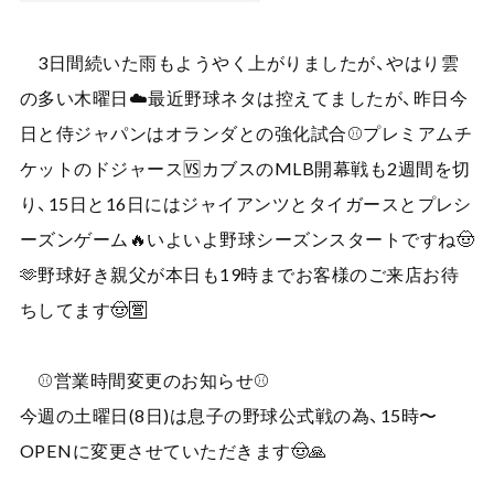
3日間続いた雨もようやく上がりましたが、やはり雲
の多い木曜日☁️最近野球ネタは控えてましたが、昨日今
日と侍ジャパンはオランダとの強化試合⚾️プレミアムチ
ケットのドジャース🆚カブスのMLB開幕戦も2週間を切
り、15日と16日にはジャイアンツとタイガースとプレシ
ーズンゲーム🔥いよいよ野球シーズンスタートですね🤠
🫶野球好き親父が本日も19時までお客様のご来店お待
ちしてます🤠🈺
⚾️営業時間変更のお知らせ⚾️
今週の土曜日(8日)は息子の野球公式戦の為、15時〜
OPENに変更させていただきます🤠🙏