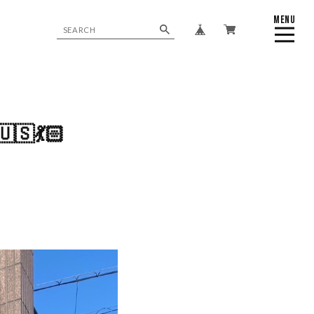
MENU
CLOSE
💃🏻