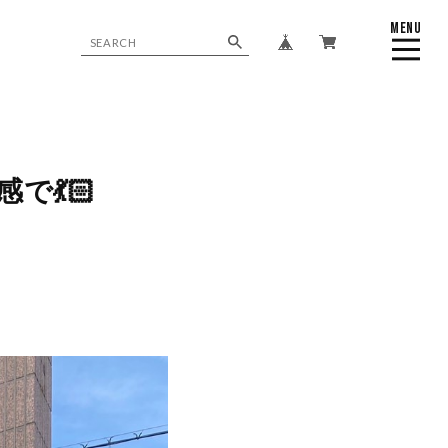
MENU
CLOSE
で💃🏻