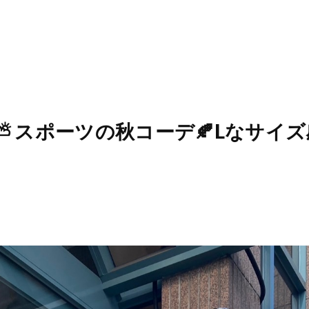
15 ⛅️ スポーツの秋コーデ🍂Lなサイズ感