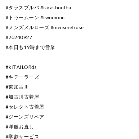
#タラスブルバ #tarasboulba
#トゥームーン #twomoon
#メンズメルローズ #mensmelrose
#20240927
#本日も19時まで営業
#kiTAILORds
#キテーラーズ
#東加古川
#加古川古着屋
#セレクト古着屋
#ジーンズリペア
#洋服お直し
#学割サービス