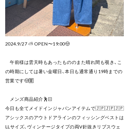
2024.9/27 ⛅️ OPEN〜19:00🤠
午前様は雲天時もあったもののまた晴れ間も覗き、こ
の時期にしては暑い金曜日、本日も通常通り19時までの
営業です🤠🈺
メンズ商品紹介🕺🏻
今日も全てメイドインジャパンアイテムで🇯🇵🇯🇵🇯🇵
アシックスのアウトドアラインのフィッシングベストは
LLサイズ、ヴィンテージタイプの両V針抜きリブスウェ