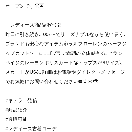
オープンです🤠🈺
レディース商品紹介💃🏻
昨日に引き続き…00s〜でリーズナブルながら使い易く、
ブランドも安心なアイテム👍ラルフローレンのハーフジ
ップカットソーに、ゴブラン織調の立体感有る、アラン
ペイジのレーヨンポリスカート🤠トップスがSサイズ、
スカートがUS6…詳細はお電話やダイレクトメッセージ
でお気軽にお問い合わせください☎️🤙✉️🤠
#キテラー発信
#商品紹介
#通販可能
#レディース古着コーデ