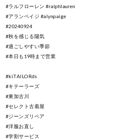
#ラルフローレン #ralphlauren
#アランペイジ #alynpaige
#20240924
#秋を感じる陽気
#過ごしやすい季節
#本日も19時まで営業
#kiTAILORds
#キテーラーズ
#東加古川
#セレクト古着屋
#ジーンズリペア
#洋服お直し
#学割サービス