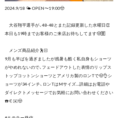
2024.9/18 🌤️ OPEN〜19:00🤠
大谷翔平選手が、48-48とまた記録更新した水曜日👏
本日も19時までお客様のご来店お待ちしてます🤠🈺
メンズ商品紹介🕺🏻
9月も半ばを過ぎましたが残暑も酷く私自身もショーツ
がやめれないので、フェードアウトした表情のリップス
トップコットンショーツとアメリカ製のロンTで🤠👌シ
ョーツが34インチ、ロンTはMサイズ…詳細はお電話や
ダイレクトメッセージでお気軽にお問い合わせください
☎️🤙✉️🤠
#キテラー発信