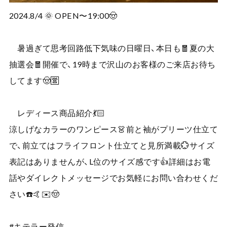
2024.8/4 🌞 OPEN〜19:00🤠
暑過ぎて思考回路低下気味の日曜日、本日も🧧夏の大
抽選会🧧開催で、19時まで沢山のお客様のご来店お待ち
してます🤠🈺
レディース商品紹介💃🏻
涼しげなカラーのワンピース👗前と袖がプリーツ仕立て
で、前立てはフライフロント仕立てと見所満載💮サイズ
表記はありませんが、L位のサイズ感です👍詳細はお電
話やダイレクトメッセージでお気軽にお問い合わせくだ
さい☎️🤙✉️🤠
#キテラー発信