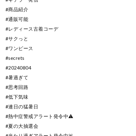
#商品紹介
#通販可能
#レディース古着コーデ
#サクっと
#ワンピース
#secrets
#20240804
#暑過ぎて
#思考回路
#低下気味
#連日の猛暑日
#熱中症警戒アラート発令中⚠️
#夏の大抽選会
#当たり過ぎアラート発令中🚨