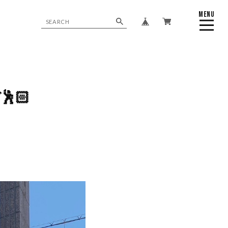
MENU
CLOSE
🏻