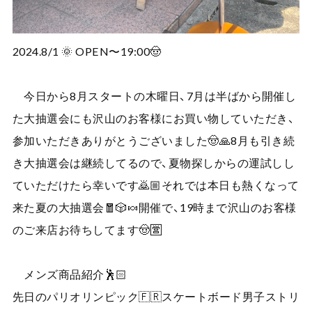
2024.8/1 🌞 OPEN〜19:00🤠
今日から8月スタートの木曜日、7月は半ばから開催し
た大抽選会にも沢山のお客様にお買い物していただき、
参加いただきありがとうございました🤠🙏8月も引き続
き大抽選会は継続してるので、夏物探しからの運試しし
ていただけたら幸いです🙇🏼それでは本日も熱くなって
来た夏の大抽選会🧧🎲🍬開催で、19時まで沢山のお客様
のご来店お待ちしてます🤠🈺
メンズ商品紹介🕺🏻
先日のパリオリンピック🇫🇷スケートボード男子ストリ