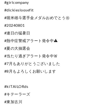
#girlcompany
#dickiesloosefit
#堀米雄斗選手金メダルおめでとう㊗️
#20240801
#連日の猛暑日
#熱中症警戒アラート発令中⚠️
#夏の大抽選会
#当たり過ぎアラート発令中🚨
#7月もありがとうございました
#8月もよろしくお願いします
#kiTAILORds
#キテーラーズ
#東加古川