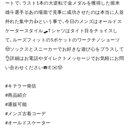
ートで、ラスト1本の大逆転で金メダルを獲得した堀米
雄斗選手🥇あの場面で見事に成功させたのは本当に人並
外れた集中力👍という事で、今日のメンズはオールドス
ケータースタイル🛹Tシャツはタイト目をチョイスし
て、ルーズフィットの5ポケットのワークチノショーツ
🤠ソックスとスニーカーでお好きな遊び心をプラスして
👌詳細はお電話やダイレクトメッセージでお気軽にお問
い合わせください☎️🤙✉️🤠
#キテラー発信
#商品紹介
#通販可能
#メンズ古着コーデ
#オールドスケーター