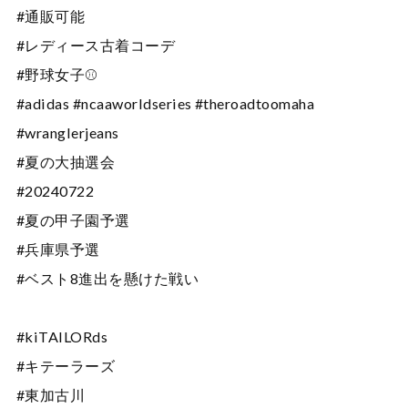
#通販可能
#レディース古着コーデ
#野球女子⚾️
#adidas #ncaaworldseries #theroadtoomaha
#wranglerjeans
#夏の大抽選会
#20240722
#夏の甲子園予選
#兵庫県予選
#ベスト8進出を懸けた戦い
#kiTAILORds
#キテーラーズ
#東加古川