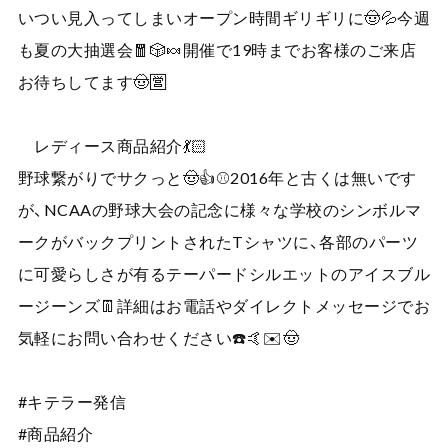
いつい見入ってしまいオープン時間ギリギリに🤠💦今週
も夏の大抽選会🧧🎲🍬開催で19時までお客様のご来店
お待ちしてます🤠🈺
レディース商品紹介💃🏻
野球繋がりでサクっと🤠👍⚾️2016年と古くは無いです
が、NCAAの野球大会の記念に様々な学校のシンボルマ
ークがバックプリントされたTシャツに、各部のパーツ
に可愛らしさが有るテーパードシルエットのアイスブル
ージーンズ👖詳細はお電話やダイレクトメッセージでお
気軽にお問い合わせください☎️🤙✉️🤠
#キテラー発信
#商品紹介