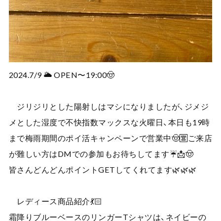
2024.7/9 🌥️ OPEN〜19:00🤠
ジリジリとした陽射しはマシになりましたが、ジメジ
メとした湿度で不快指数マックスな火曜日、本日も19時
まで梅雨期間のポイ活キャンペーンで営業中🤠🈺ご来店
が難しい方はDMでの参加もお待ちしてます☔️📩🤠
皆さんどんどんポイントGETしてくれてます🌿🌿🌿
レディース商品紹介💃🏻
霜降りブルーベースのリンガーTシャツは、ネイビーの