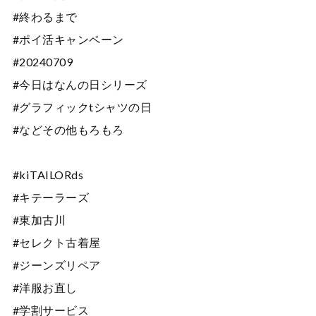
#終わるまで
#ポイ活キャンペーン
#20240709
#今日はなんの日シリーズ
#グラフィックtシャツの日
#などその他もろもろ
#kiTAILORds
#キテーラーズ
#東加古川
#セレクト古着屋
#ジーンズリペア
#洋服お直し
#学割サービス