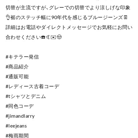
切替が主流ですが、グレーでの切替でより涼しげな印象
👌裾のステッチ幅に90年代を感じるブルージーンズ👖
詳細はお電話やダイレクトメッセージでお気軽にお問い
合わせください☎️🤙✉️🤠
#キテラー発信
#商品紹介
#通販可能
#レディース古着コーデ
#tシャツとデニム
#同色コーデ
#jimandlarry
#leejeans
#梅雨期間