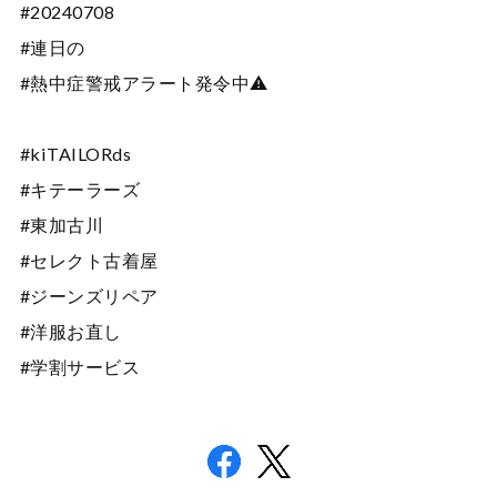
#20240708
#連日の
#熱中症警戒アラート発令中⚠️
#kiTAILORds
#キテーラーズ
#東加古川
#セレクト古着屋
#ジーンズリペア
#洋服お直し
#学割サービス