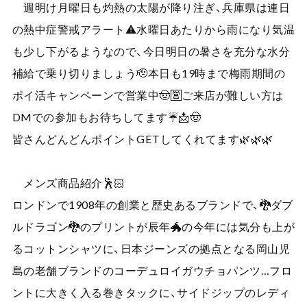
週明け月曜日も灼熱の太陽が降り注ぎ、兵庫県は連日
の熱中症警戒アラート⚠️水曜日あたりから雨になり気温
も少し下がるようなので、今日明日の暑さを充分な水分
補給で乗り切りましょう🫡本日も19時まで梅雨期間の
ポイ活キャンペーンで営業中🤠🈺ご来店が難しい方は
DMでの参加もお待ちしてます☔️📩🤠
皆さんどんどんポイントGETしてくれてます🌿🌿🌿
メンズ商品紹介🕺🏻
ロンドンで1908年の創業と歴史あるブランドで、🐉ダブ
ルドラゴン🐉のプリントが辰年🐲の今年には気分も上が
るコットンシャツに、日本ジーンズの拠点となる岡山児
島の老舗ブランドのコーデュロイガウチョパンツ…フロ
ントに大きく入る巻きタックに、サイドジップのレディ