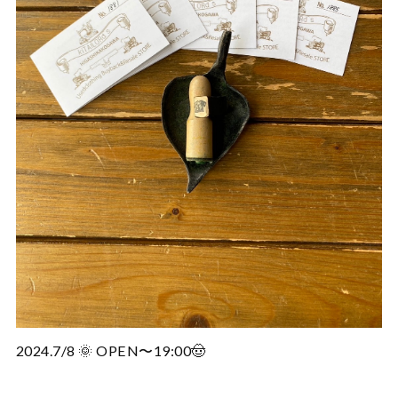
2024.7/8 🌞 OPEN〜19:00🤠