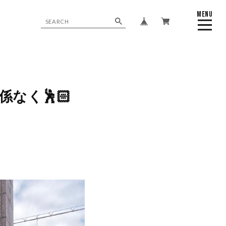
MENU
CLOSE
係なく🕺🏻