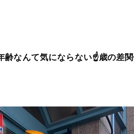
4 ⛅️ 年齢なんて気にならない☝️歳の差関