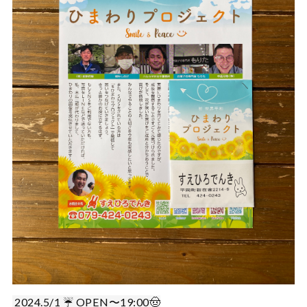
2024.5/1 ☔️ OPEN〜19:00🤠