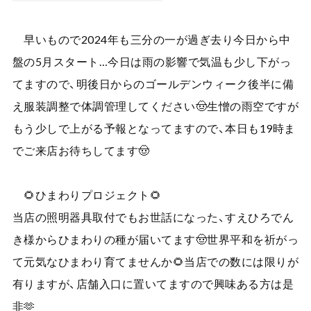
早いもので2024年も三分の一が過ぎ去り今日から中
盤の5月スタート…今日は雨の影響で気温も少し下がっ
てますので、明後日からのゴールデンウィーク後半に備
え服装調整で体調管理してください🤠生憎の雨空ですが
もう少しで上がる予報となってますので、本日も19時ま
でご来店お待ちしてます🤠
🌻ひまわりプロジェクト🌻
当店の照明器具取付でもお世話になった、すえひろでん
き様からひまわりの種が届いてます🤠世界平和を祈がっ
て元気なひまわり育てませんか🌻当店での数には限りが
有りますが、店舗入口に置いてますので興味ある方は是
非🫶