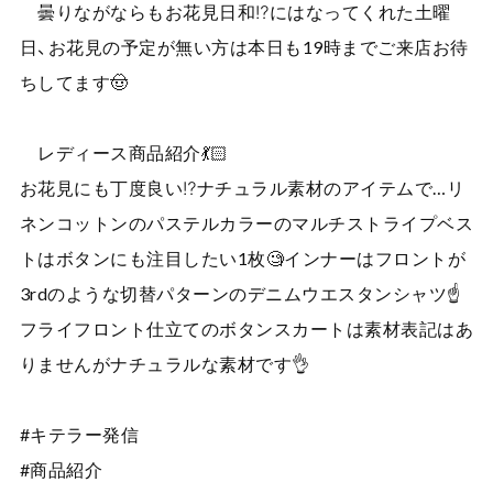
曇りながならもお花見日和⁉️にはなってくれた土曜
日、お花見の予定が無い方は本日も19時までご来店お待
ちしてます🤠
レディース商品紹介💃🏻
お花見にも丁度良い⁉️ナチュラル素材のアイテムで…リ
ネンコットンのパステルカラーのマルチストライプベス
トはボタンにも注目したい1枚🧐インナーはフロントが
3rdのような切替パターンのデニムウエスタンシャツ☝️
フライフロント仕立てのボタンスカートは素材表記はあ
りませんがナチュラルな素材です👌
#キテラー発信
#商品紹介