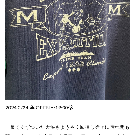
2024.2/24 🌥️ OPEN〜19:00🤠
長くぐずついた天候もようやく回復し徐々に晴れ間も