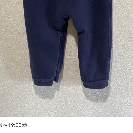
EN〜19:00🤠